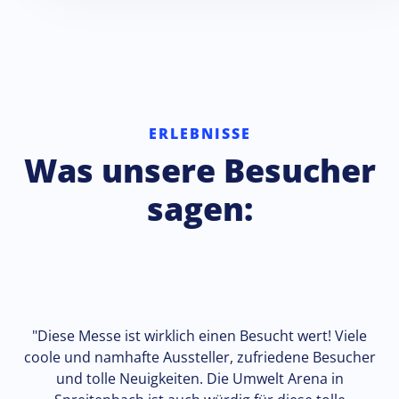
harrys-
home.com
ERLEBNISSE
Fahrplan ab Haltestelle Umwelt Arena, Richtung Killwangen
Fahrplan ab Haltestelle Umwelt Arena, Richtung Zürich-Altstetten
Was unsere Besucher
sagen:
Link zum Live-Fahrplan
"Diese Messe ist wirklich einen Besucht wert! Viele
Anreise-/Lageplan zum Download
coole und namhafte Aussteller, zufriedene Besucher
Autofahrer
und tolle Neuigkeiten. Die Umwelt Arena in