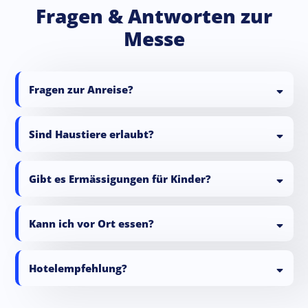
Fragen & Antworten zur
Messe
Fragen zur Anreise?
https://www.umweltarena.ch/besuchen/anreise/
Adresse
Sind Haustiere erlaubt?
info@umweltarena.ch
Gibt es Ermässigungen für Kinder?
Route planen (Google Maps)
Kann ich vor Ort essen?
SBB Anreise planen
Anreise mit dem öffentlichen Verkehr
Hotelempfehlung?